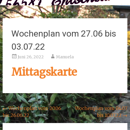
Wochenplan vom 27.06 bis
03.07.22
Juni 26, 2022
Manuela
Mittagskarte
Beitragsnavigation
←
Wochenplan vom 20.06
Wochenplan vom 04.07
bis 26.06.22
bis 10.07.22
→