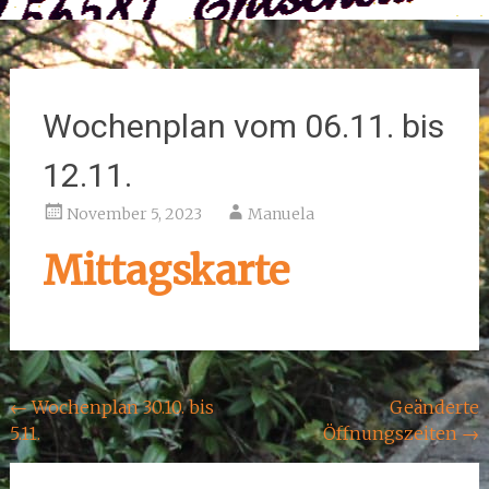
Wochenplan vom 06.11. bis
12.11.
November 5, 2023
Manuela
Mittagskarte
Beitragsnavigation
←
Wochenplan 30.10. bis
Geänderte
5.11.
Öffnungszeiten
→