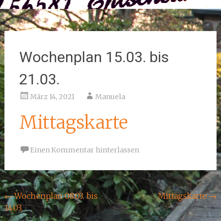
Wochenplan 15.03. bis
21.03.
März 14, 2021
Manuela
Mittagskarte
Einen Kommentar hinterlassen
Beitragsnavigation
←
Wochenplan 08.03. bis
Mittagskarte
→
14.03.