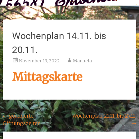
Wochenplan 14.11. bis
20.11.
November 13, 2022
Manuela
Mittagskarte
Beitragsnavigation
←
geänderte
Wochenplan 21.11. bis 27.11.
Öffnungszeiten
→