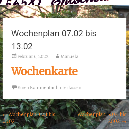
Wochenplan 07.02 bis
13.02
Februar 6, 2022
Manuela
Wochenkarte
Einen Kommentar hinterlassen
Beitragsnavigation
←
Wochenplan 31.01 bis
Wochenplan 14.02. bis
06.02
20.02.
→