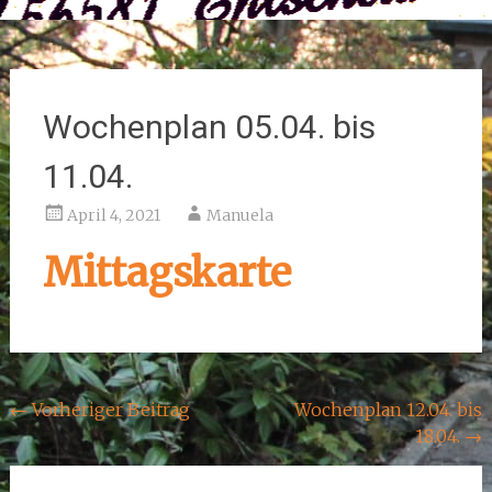
Wochenplan 05.04. bis
11.04.
April 4, 2021
Manuela
Mittagskarte
Beitragsnavigation
←
Vorheriger Beitrag
Wochenplan 12.04. bis
18.04.
→