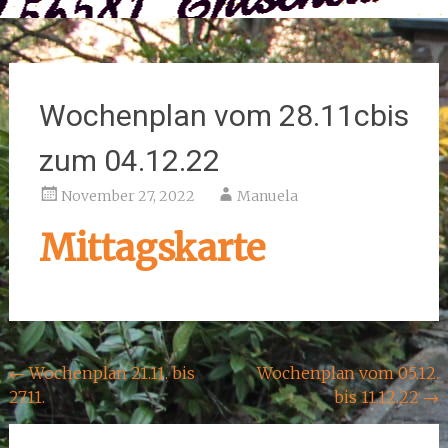
Wochenplan vom 28.11cbis
zum 04.12.22
November 27, 2022
Manuela
Mittagskarte
Beitragsnavigation
←
Wochenplan 21.11. bis
Wochenplan vom 05.12.
27.11.
bis 11.12.22
→