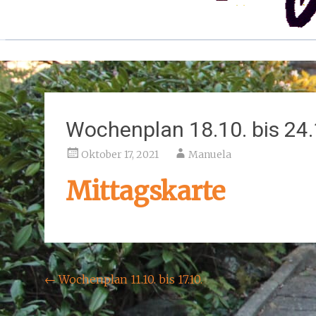
Wochenplan 18.10. bis 24.
Oktober 17, 2021
Manuela
Mittagskarte
Beitragsnavigation
←
Wochenplan 11.10. bis 17.10.