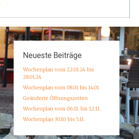
Neueste Beiträge
Wochenplan vom 22.01.24 bis
28.01.24
Wochenplan vom 08.01 bis 14.01
Geänderte Öffnungszeiten
Wochenplan vom 06.11. bis 12.11.
Wochenplan 30.10. bis 5.11.